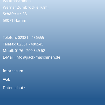
Packmaschinen
Werner Zumbrock e. Kfm.
Schäferstr. 38
59071 Hamm
Telefon: 02381 - 486555
Telefax: 02381 - 486545
Mobil: 0176 - 200 549 62
E-Mail:
info@pack-maschinen.de
Impressum
AGB
Datenschutz