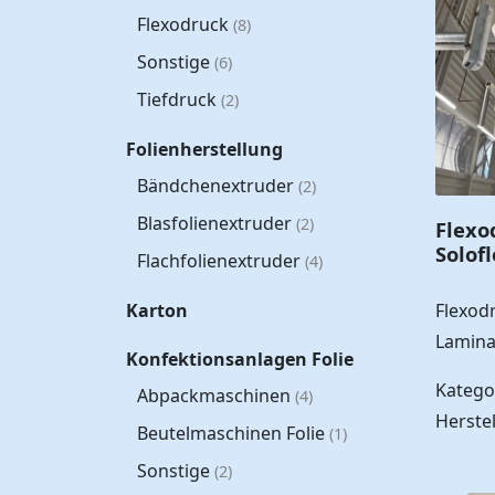
Flexodruck
(8)
Sonstige
(6)
Tiefdruck
(2)
Folienherstellung
Bändchenextruder
(2)
Blasfolienextruder
(2)
Flexo
Solof
Flachfolienextruder
(4)
Flexod
Karton
Lamina
Konfektionsanlagen Folie
Katego
Abpackmaschinen
(4)
Herste
Beutelmaschinen Folie
(1)
Sonstige
(2)