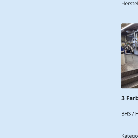
Herstel
3 Far
BHS / 
Katego