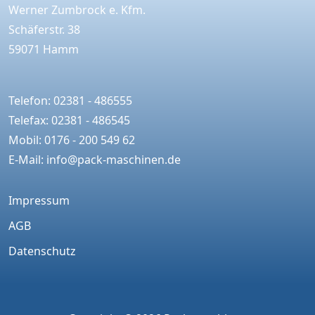
Werner Zumbrock e. Kfm.
Schäferstr. 38
59071 Hamm
Telefon: 02381 - 486555
Telefax: 02381 - 486545
Mobil: 0176 - 200 549 62
E-Mail:
info@pack-maschinen.de
Impressum
AGB
Datenschutz